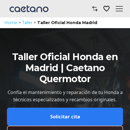
Home
>
Taller
>
Taller Oficial Honda Madrid
Comprar un coche
Taller y mantenimiento
Taller Oficial Honda en
Financiación y seguros
Madrid | Caetano
Movilidad
Quermotor
Sobre nosotros
Confía el mantenimiento y reparación de tu Honda a
Noticias
técnicos especializados y recambios originales.
Dónde encontrarnos
Solicitar cita